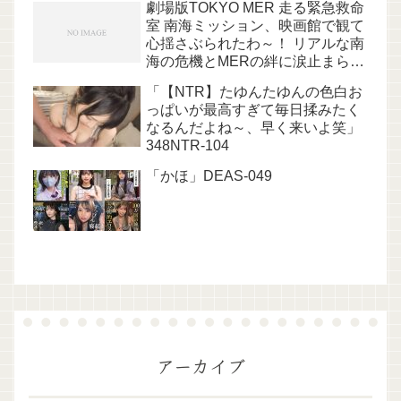
劇場版TOKYO MER 走る緊急救命
室 南海ミッション、映画館で観て
心揺さぶられたわ～！ リアルな南
海の危機とMERの絆に涙止まらへ
ん
「【NTR】たゆんたゆんの色白お
っぱいが最高すぎて毎日揉みたく
なるんだよね～、早く来いよ笑」
348NTR-104
「かほ」DEAS-049
アーカイブ