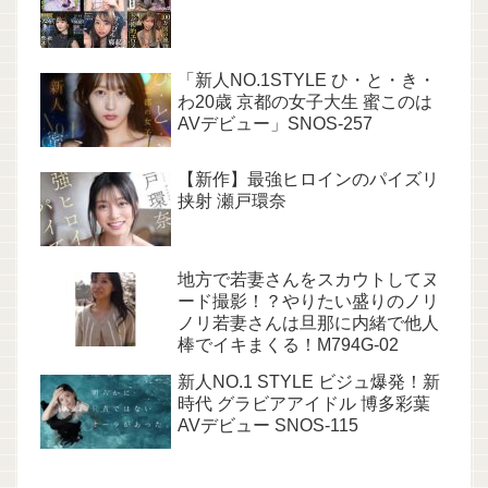
「新人NO.1STYLE ひ・と・き・
わ20歳 京都の女子大生 蜜このは
AVデビュー」SNOS-257
【新作】最強ヒロインのパイズリ
挟射 瀬戸環奈
地方で若妻さんをスカウトしてヌ
ード撮影！？やりたい盛りのノリ
ノリ若妻さんは旦那に内緒で他人
棒でイキまくる！M794G-02
新人NO.1 STYLE ビジュ爆発！新
時代 グラビアアイドル 博多彩葉
AVデビュー SNOS-115