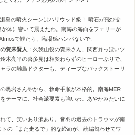
しとくわ。ファン必見のポイントや！
瀬島の噴火シーンはハリウッド級！ 噴石が飛び交
響が体に響いて震えたわ。南海の海面をフェリーが
 Atmosで観たら、臨場感ハンパないで。
目の賀来賢人
：久我山役の賀来さん、関西弁っぽいツ
。鈴木亮平の喜多見は相変わらずのヒーローぶりで、
キャラの離島ドクターも、ディープなバックストーリ
の黒岩さんやから、救命手順が本格的。南海MER
差をテーマに、社会派要素も強いわ。あやかみたいに
かれて、笑いあり涙あり。音羽の過去のトラウマが南
ストの「また走るで」的な締めが、続編匂わせてワ