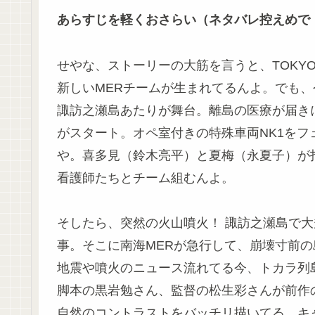
あらすじを軽くおさらい（ネタバレ控えめで
せやな、ストーリーの大筋を言うと、TOKY
新しいMERチームが生まれてるんよ。でも
諏訪之瀬島あたりが舞台。離島の医療が届き
がスタート。オペ室付きの特殊車両NK1を
や。喜多見（鈴木亮平）と夏梅（永夏子）が
看護師たちとチーム組むんよ。
そしたら、突然の火山噴火！ 諏訪之瀬島で
事。そこに南海MERが急行して、崩壊寸前
地震や噴火のニュース流れてる今、トカラ列
脚本の黒岩勉さん、監督の松生彩さんが前作
自然のコントラストをバッチリ描いてる。キ