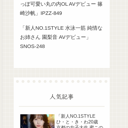
っぽ可愛い丸の内OL AVデビュー 篠
崎沙帆」IPZZ-849
「新人NO.1STYLE 水泳一筋 純情な
お姉さん 園梨音 AVデビュー」
SNOS-248
人気記事
「新人NO.1STYLE
ひ・と・き・わ20歳
京都の女子大生 蜜この