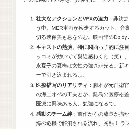
この映画のヤバさを、具体的にピックアップ
壮大なアクションとVFXの迫力
：諏訪之
う中、MER車両が疾走するカット、音
切る映像美も息をのむ。映画館のDolby
キャストの熱演、特に関西っ子的に注
ッコミが効いてて親近感わくわ（笑）
永夏子の夏梅は女性の強さが光る。新
ーで引き込まれるよ。
医療描写のリアリティ
：脚本が元自衛官
の海上オペの工夫とか、離島の医療格
医療に興味ある人、勉強になるで。
感動のチーム絆
：前作からの成長が描
海の危機で解消される流れ、胸熱！ ラ