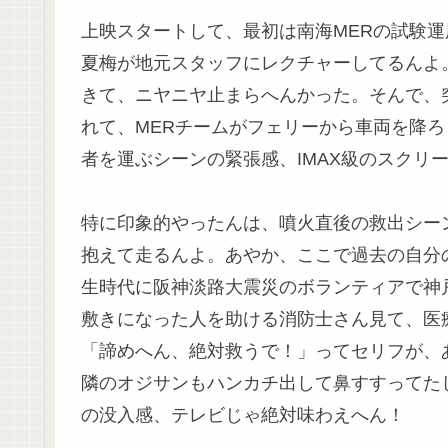
上映スタートして、最初は南海MERの試験
夏梅が地元スタッフにレクチャーしてるんよ
きて、ニヤニヤ止まらへんかった。そんで、
れて、MERチームがフェリーから車両を降
者を運ぶシーンの緊張感、IMAX級のスクリ
特に印象的やったんは、噴火直後の救出シー
抱えて走るんよ。あやか、ここで過去の自分
生時代に阪神淡路大震災のボランティアで神
敷きになった人を助ける消防士さん見て、医
「諦めへん、絶対救うで！」ってセリフが、
隣のオジサンもハンカチ出して鼻すすってた
の没入感、テレビじゃ絶対味わえへん！