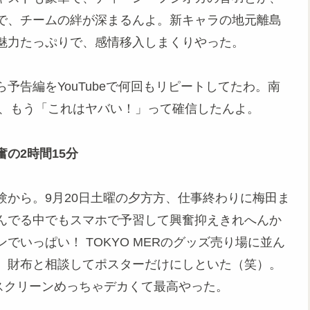
で、チームの絆が深まるんよ。新キャラの地元離島
魅力たっぷりで、感情移入しまくりやった。
予告編をYouTubeで何回もリピートしてたわ。南
で、もう「これはヤバい！」って確信したんよ。
の2時間15分
から。9月20日土曜の夕方方、仕事終わりに梅田ま
んでる中でもスマホで予習して興奮抑えきれへんか
いっぱい！ TOKYO MERのグッズ売り場に並ん
、財布と相談してポスターだけにしといた（笑）。
スクリーンめっちゃデカくて最高やった。