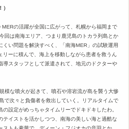
！）
O MERの活躍が全国に広がって、札幌から福岡まで
、今回は南海エリア、つまり鹿児島のトカラ列島とか
にくい問題を解決すべく、「南海MER」の試験運用
フェリーに積んで、海上を移動しながら患者を救うん
指導スタッフとして派遣されて、地元のドクターや
大規模な噴火が起きて、噴石や溶岩流が島を襲う大惨
の島で次々と負傷者を救出していく。リアルタイムで
島の設定がめっちゃタイムリーでドキドキしたわ。
のテイストを活かしつつ、南海の美しい海と過酷な
ャストも豪華で、ディーン・フジオカの音羽とか、