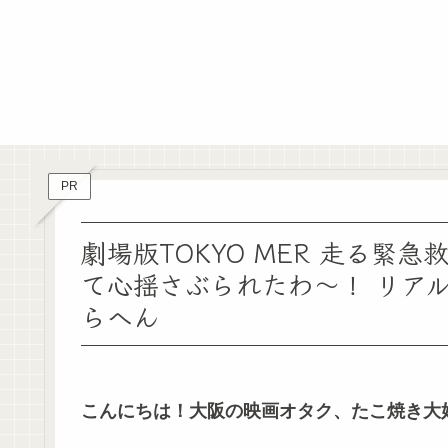
PR
劇場版TOKYO MER 走る緊
て心揺さぶられたわ～！ リア
らへん
こんにちは！大阪の映画オタク、たこ焼き大