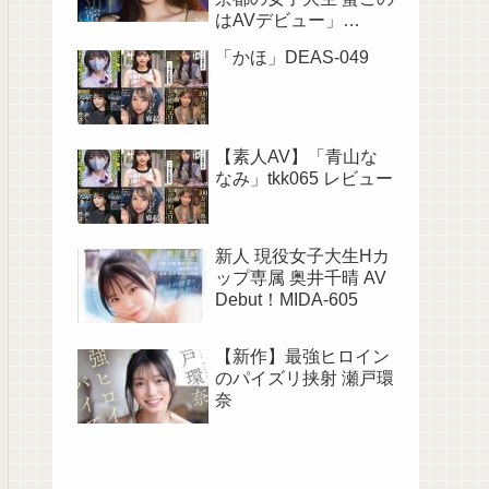
はAVデビュー」
SNOS-257
「かほ」DEAS-049
【素人AV】「青山な
なみ」tkk065 レビュー
新人 現役女子大生Hカ
ップ専属 奥井千晴 AV
Debut！MIDA-605
【新作】最強ヒロイン
のパイズリ挟射 瀬戸環
奈