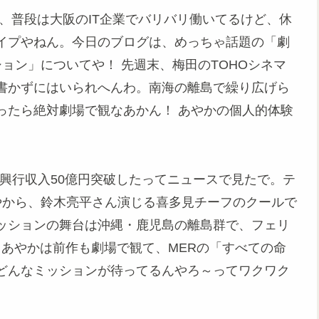
、普段は大阪のIT企業でバリバリ働いてるけど、休
イプやねん。今日のブログは、めっちゃ話題の「劇
ッション」についてや！ 先週末、梅田のTOHOシネマ
書かずにはいられへんわ。南海の離島で繰り広げら
ったら絶対劇場で観なあかん！ あやかの個人的体験
う興行収入50億円突破したってニュースで見たで。テ
弾やから、鈴木亮平さん演じる喜多見チーフのクールで
ッションの舞台は沖縄・鹿児島の離島群で、フェリ
 あやかは前作も劇場で観て、MERの「すべての命
どんなミッションが待ってるんやろ～ってワクワク