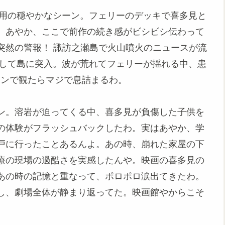
運用の穏やかなシーン。フェリーのデッキで喜多見と
。あやか、ここで前作の続き感がビシビシ伝わって
突然の警報！ 諏訪之瀬島で火山噴火のニュースが流
ろして島に突入。波が荒れてフェリーが揺れる中、患
ーンで観たらマジで息詰まるわ。
ン。溶岩が迫ってくる中、喜多見が負傷した子供を
の体験がフラッシュバックしたわ。実はあやか、学
戸に行ったことあるんよ。あの時、崩れた家屋の下
療の現場の過酷さを実感したんや。映画の喜多見の
あの時の記憶と重なって、ポロポロ涙出てきたわ。
し、劇場全体が静まり返ってた。映画館やからこそ