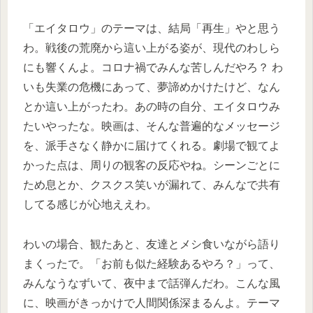
「エイタロウ」のテーマは、結局「再生」やと思う
わ。戦後の荒廃から這い上がる姿が、現代のわしら
にも響くんよ。コロナ禍でみんな苦しんだやろ？ わ
いも失業の危機にあって、夢諦めかけたけど、なん
とか這い上がったわ。あの時の自分、エイタロウみ
たいやったな。映画は、そんな普遍的なメッセージ
を、派手さなく静かに届けてくれる。劇場で観てよ
かった点は、周りの観客の反応やね。シーンごとに
ため息とか、クスクス笑いが漏れて、みんなで共有
してる感じが心地ええわ。
わいの場合、観たあと、友達とメシ食いながら語り
まくったで。「お前も似た経験あるやろ？」って、
みんなうなずいて、夜中まで話弾んだわ。こんな風
に、映画がきっかけで人間関係深まるんよ。テーマ