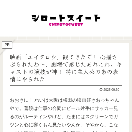
PR
映画「エイタロウ」観てきたで！ 心揺さ
ぶられたわ～、劇場で感じたあれこれ。キ
ャストの演技が神！ 特に主人公のあの表
情にやられた
2025.09.30
おおきに！ わいは大阪は梅田の映画好きおっちゃん
やで。普段は仕事の合間にビール片手にサッカー見
るのがルーティンやけど、たまにはスクリーンでガ
ツンと心に響くもん見たいやんか。そやから、こな