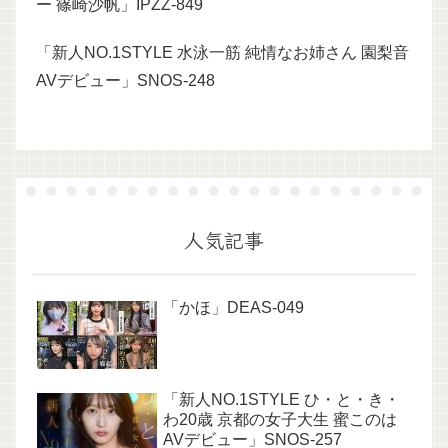
ー 篠崎沙帆」IPZZ-849
「新人NO.1STYLE 水泳一筋 純情なお姉さん 園梨音
AVデビュー」SNOS-248
人気記事
「かほ」DEAS-049
「新人NO.1STYLE ひ・と・き・
わ20歳 京都の女子大生 蜜このは
AVデビュー」SNOS-257