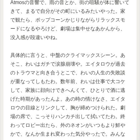
Atmosの音響で、雨の音とか、街の喧騒が体に響いて
きて、まるで自分がその町にいるみたいやった。家
で観たら、ポップコーンかじりながらリラックスモ
ードになるやろけど、劇場は集中せなあかんから、
没入感が段違いやね。
具体的に言うと、中盤のクライマックスシーン。あ
そこ、わいはガチで涙腺崩壊や。エイタロウが過去
のトラウマと向き合うとこで、わいの人生の失敗談
が重なってしもたわ。数年前、わいは仕事で大コケ
して、家族に顔向けできへんくて、ひとりで酒に逃
げた時期があったんよ。あの時の情けなさ、エイタ
ロウの目線とリンクして、胸が締めつけられた。劇
場の席で、こっそりハンカチ出して拭いてたわ。終
わってロビー出たら、外のネオンがいつもより鮮や
かで、なんか生まれ変わった気分やったで。みんな