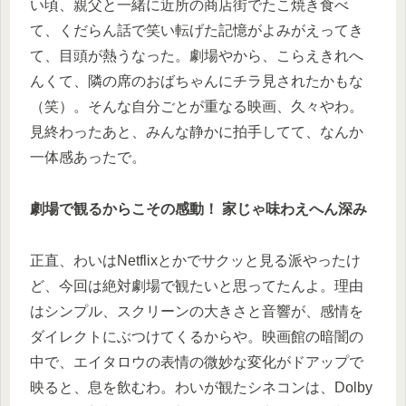
い頃、親父と一緒に近所の商店街でたこ焼き食べ
て、くだらん話で笑い転げた記憶がよみがえってき
て、目頭が熱うなった。劇場やから、こらえきれへ
んくて、隣の席のおばちゃんにチラ見されたかもな
（笑）。そんな自分ごとが重なる映画、久々やわ。
見終わったあと、みんな静かに拍手してて、なんか
一体感あったで。
劇場で観るからこその感動！ 家じゃ味わえへん深み
正直、わいはNetflixとかでサクッと見る派やったけ
ど、今回は絶対劇場で観たいと思ってたんよ。理由
はシンプル、スクリーンの大きさと音響が、感情を
ダイレクトにぶつけてくるからや。映画館の暗闇の
中で、エイタロウの表情の微妙な変化がドアップで
映ると、息を飲むわ。わいが観たシネコンは、Dolby