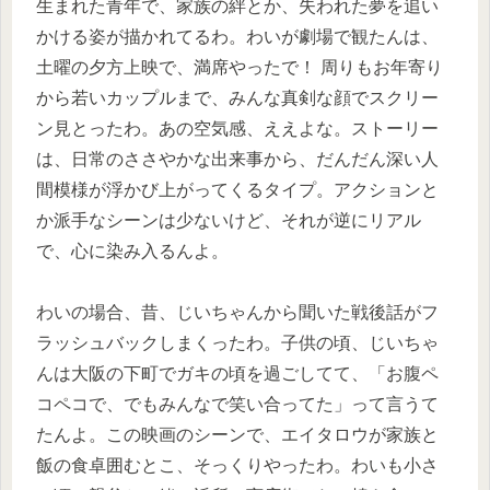
生まれた青年で、家族の絆とか、失われた夢を追い
かける姿が描かれてるわ。わいが劇場で観たんは、
土曜の夕方上映で、満席やったで！ 周りもお年寄り
から若いカップルまで、みんな真剣な顔でスクリー
ン見とったわ。あの空気感、ええよな。ストーリー
は、日常のささやかな出来事から、だんだん深い人
間模様が浮かび上がってくるタイプ。アクションと
か派手なシーンは少ないけど、それが逆にリアル
で、心に染み入るんよ。
わいの場合、昔、じいちゃんから聞いた戦後話がフ
ラッシュバックしまくったわ。子供の頃、じいちゃ
んは大阪の下町でガキの頃を過ごしてて、「お腹ペ
コペコで、でもみんなで笑い合ってた」って言うて
たんよ。この映画のシーンで、エイタロウが家族と
飯の食卓囲むとこ、そっくりやったわ。わいも小さ