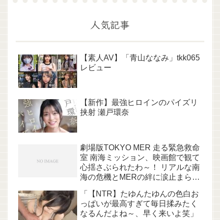
人気記事
【素人AV】「青山ななみ」tkk065
レビュー
【新作】最強ヒロインのパイズリ
挟射 瀬戸環奈
劇場版TOKYO MER 走る緊急救命
室 南海ミッション、映画館で観て
心揺さぶられたわ～！ リアルな南
海の危機とMERの絆に涙止まらへ
ん
「【NTR】たゆんたゆんの色白お
っぱいが最高すぎて毎日揉みたく
なるんだよね～、早く来いよ笑」