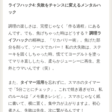
ライフハック4: 失敗をチャンスに変えるメンタルハ
ック
調理の楽しさは、完璧じゃなく「作る過程」にある
んです。でも、焦げちゃった時はどうする？
調理ラ
イフハック
の精神は、「リカバリー術」。焦げた部
分を削って、ソースでカバー！ 私の大失敗は、ステ
ーキを固くしちゃった時。慌ててヨーグルトを塗っ
てマリネ直ししたら、柔らかジューシーに再生。意
外とウマいんです（笑）。
また、
タイマー活用
を忘れずに。スマホのタイマー
で「5分ごとにチェック」。これで焼き過ぎゼロ。私
のルールは「メモ書きレシピ」。スマホじゃなく紙
に書いて、横に置く。集中力が上がりますよ。初心
者さん、失敗は先生。次に繋がるんです！