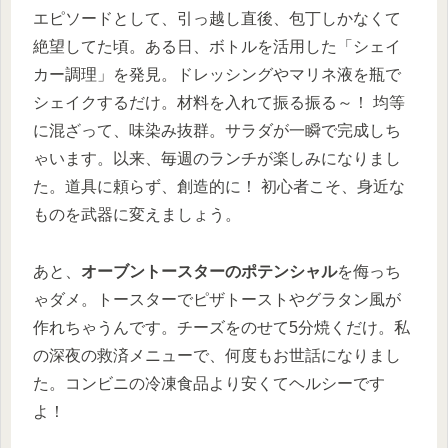
エピソードとして、引っ越し直後、包丁しかなくて
絶望してた頃。ある日、ボトルを活用した「シェイ
カー調理」を発見。ドレッシングやマリネ液を瓶で
シェイクするだけ。材料を入れて振る振る～！ 均等
に混ざって、味染み抜群。サラダが一瞬で完成しち
ゃいます。以来、毎週のランチが楽しみになりまし
た。道具に頼らず、創造的に！ 初心者こそ、身近な
ものを武器に変えましょう。
あと、
オーブントースターのポテンシャル
を侮っち
ゃダメ。トースターでピザトーストやグラタン風が
作れちゃうんです。チーズをのせて5分焼くだけ。私
の深夜の救済メニューで、何度もお世話になりまし
た。コンビニの冷凍食品より安くてヘルシーです
よ！