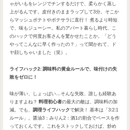
ゃがいもをレンジでチンするだけで、柔らかく蒸し
上がるんです。皮付きのままラップして3分。そこか
らマッシュポテトやポテサラに直行！ 煮るより時短
で、味もジューシー。私のアパート暮らし時代、こ
のハックで何度お客さんを驚かせたことか。「どう
やってこんなに早く作ったの？」って聞かれて、ド
ヤ顔しちゃいました（笑）。
ライフハック2: 調味料の黄金ルールで、味付けの失
敗をゼロに！
味が薄い、しょっぱい…そんな失敗、誰しも経験あ
りますよね？
料理初心者
の最大の敵は、調味料の加
減。でも、
調理ライフハック
で解決！ 基本は「3:2:1
ルール」。醤油3：みりん2：酒1の割合でベースを作
っておくんです。これをストックしておけば、炒め