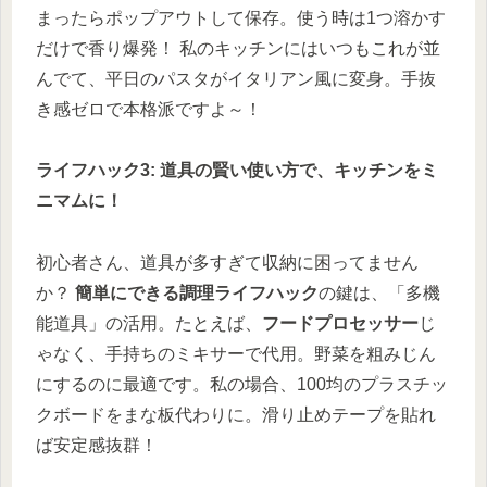
まったらポップアウトして保存。使う時は1つ溶かす
だけで香り爆発！ 私のキッチンにはいつもこれが並
んでて、平日のパスタがイタリアン風に変身。手抜
き感ゼロで本格派ですよ～！
ライフハック3: 道具の賢い使い方で、キッチンをミ
ニマムに！
初心者さん、道具が多すぎて収納に困ってません
か？
簡単にできる調理ライフハック
の鍵は、「多機
能道具」の活用。たとえば、
フードプロセッサー
じ
ゃなく、手持ちのミキサーで代用。野菜を粗みじん
にするのに最適です。私の場合、100均のプラスチッ
クボードをまな板代わりに。滑り止めテープを貼れ
ば安定感抜群！