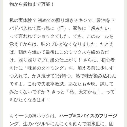
物から煮物まで万能！
私の実体験？ 初めての照り焼きチキンで、醤油をド
バドバ入れて真っ黒に（汗）。家族に「炭みたい」
って言われてショックでした。でも、このルールを
覚えてからは、味のブレがなくなりました。たとえ
ば、鶏肉を焼いて最後にこのミックスを絡めるだ
け。照り照りでプロ級の仕上がり！ さらに、初心者
向けに「味見のタイミング」を。加える前に少しず
つ入れて、かき混ぜて1分待つ。熱で味が染み込むん
ですよ。これで失敗率激減。あなたも今晩、試して
みたくないですか？ きっと「私、天才かも！」って
叫びたくなるはず！
もう一つの神ハックは、
ハーブ&スパイスのフリージ
ング
。生のバジルやにんにくを刻んで製氷皿に。固