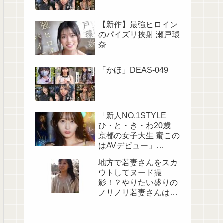
【新作】最強ヒロイン
のパイズリ挟射 瀬戸環
奈
「かほ」DEAS-049
「新人NO.1STYLE
ひ・と・き・わ20歳
京都の女子大生 蜜この
はAVデビュー」
SNOS-257
地方で若妻さんをスカ
ウトしてヌード撮
影！？やりたい盛りの
ノリノリ若妻さんは旦
那に内緒で他人棒でイ
キまくる！M794G-02